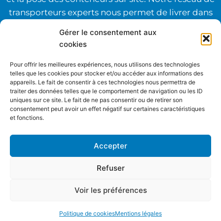
transporteurs experts nous permet de livrer dans
toute la France. Notre équipe est à votre
Gérer le consentement aux
disposition pour échanger avec vous sur vos
cookies
projets de stockage en conteneurs ou de
Pour offrir les meilleures expériences, nous utilisons des technologies
containers aménagés. Toutes nos solutions sont
telles que les cookies pour stocker et/ou accéder aux informations des
disponibles en achat de containers ou location de
appareils. Le fait de consentir à ces technologies nous permettra de
traiter des données telles que le comportement de navigation ou les ID
conteneurs.
uniques sur ce site. Le fait de ne pas consentir ou de retirer son
consentement peut avoir un effet négatif sur certaines caractéristiques
Qui sommes-nous
et fonctions.
Accepter
Refuser
© 2026 GD-Containers - Tous droits réservés |
Mentions légales
|
Politique de cookies
| Site
Voir les préférences
réalisé & hébergé par
Linadsys
Politique de cookies
Mentions légales